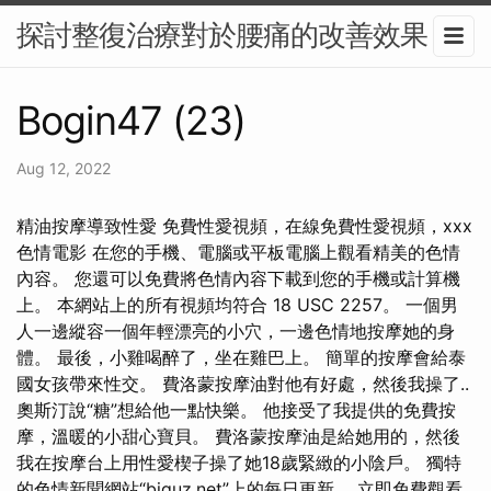
探討整復治療對於腰痛的改善效果
Bogin47 (23)
Aug 12, 2022
精油按摩導致性愛️ 免費性愛視頻，在線免費性愛視頻，xxx
色情電影 在您的手機、電腦或平板電腦上觀看精美的色情
內容。 您還可以免費將色情內容下載到您的手機或計算機
上。 本網站上的所有視頻均符合 18 USC 2257。 一個男
人一邊縱容一個年輕漂亮的小穴，一邊色情地按摩她的身
體。 最後，小雞喝醉了，坐在雞巴上。 簡單的按摩會給泰
國女孩帶來性交。 費洛蒙按摩油對他有好處，然後我操了..
奧斯汀說“糖”想給他一點快樂。 他接受了我提供的免費按
摩，溫暖的小甜心寶貝。 費洛蒙按摩油是給她用的，然後
我在按摩台上用性愛楔子操了她18歲緊緻的小陰戶。 獨特
的色情新聞網站“biguz.net”上的每日更新。 立即免費觀看