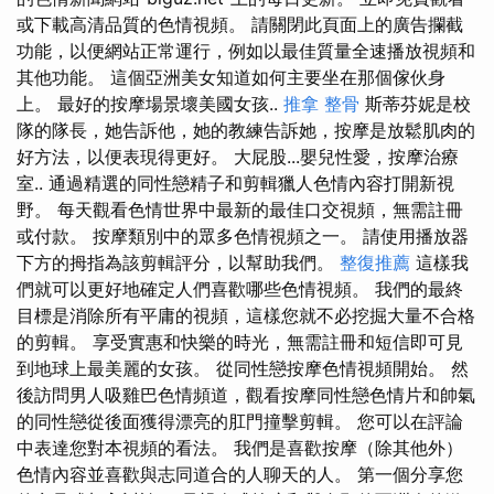
或下載高清品質的色情視頻。 請關閉此頁面上的廣告攔截
功能，以便網站正常運行，例如以最佳質量全速播放視頻和
其他功能。 這個亞洲美女知道如何主要坐在那個傢伙身
上。 最好的按摩場景壞美國女孩..
推拿 整骨
斯蒂芬妮是校
隊的隊長，她告訴他，她的教練告訴她，按摩是放鬆肌肉的
好方法，以便表現得更好。 大屁股...嬰兒性愛，按摩治療
室.. 通過精選的同性戀精子和剪輯獵人色情內容打開新視
野。 每天觀看色情世界中最新的最佳口交視頻，無需註冊
或付款。 按摩類別中的眾多色情視頻之一。 請使用播放器
下方的拇指為該剪輯評分，以幫助我們。
整復推薦
這樣我
們就可以更好地確定人們喜歡哪些色情視頻。 我們的最終
目標是消除所有平庸的視頻，這樣您就不必挖掘大量不合格
的剪輯。 享受實惠和快樂的時光，無需註冊和短信即可見
到地球上最美麗的女孩。 從同性戀按摩色情視頻開始。 然
後訪問男人吸雞巴色情頻道，觀看按摩同性戀色情片和帥氣
的同性戀從後面獲得漂亮的肛門撞擊剪輯。 您可以在評論
中表達您對本視頻的看法。 我們是喜歡按摩（除其他外）
色情內容並喜歡與志同道合的人聊天的人。 第一個分享您