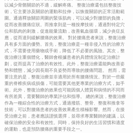
以減少骨骼關節的不適，緩解疼痛。 整復治療還包括整復技
術，它主要涉及關節的運動和拉伸，以恢復關節的正常活動範
圍。通過釋放關節周圍的緊張肌肉，可以減少對腰部的負擔，
從而改善腰痛症狀。而推拿則是一種按摩技術，通過對特定穴
位和肌肉的刺激，促進能量流動，改善氣血循環，減少炎症反
應，從而達到緩解腰痛的效果。 對於腰痛患者來說，整復治療
具有多方面的優勢。首先，整復治療是一種非侵入性的治療方
式，不需要使用藥物或手術，降低了不必要的風險。其次，整
復治療注重個體化，醫師會根據患者的具體情況制定治療計
劃，從而提高了治療的有效性。此外，整復治療還能夠改善姿
勢和體態，減少因長期不良姿勢而導致的腰痛問題。 然而，需
要注意的是，整復治療並非適用於所有腰痛情況。對於一些嚴
重的脊椎疾病或損傷，可能需要其他更專業的治療方式，如手
術。此外，整復治療的效果也可能因個人體質和病情的不同而
有所差異，需要醫師的專業評估和指導。 總的來說，整復治療
作為一種綜合性的治療方式，通過撥筋、整骨、整復和推拿等
技術，可以對腰痛患者的改善效果產生積極影響。然而，在接
受治療之前，患者應該謹慎選擇，並尋求專業醫師的建議，以
確保治療的安全和有效性。同時，保持良好的生活習慣和適度
的運動，也是預防腰痛的重要手段之一。