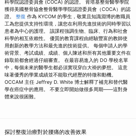
科學院認證委員會 (COCA) 的認證。 肯塔基整骨醫學學院
獲得美國整骨協會整骨醫學學院認證委員會（COCA）的認
證。
整復
作為 KYCOM 的學生，敬業且知識淵博的教職員
工為您提供支持性環境，讓您在利用先進技術的同時學習以
患者為中心的護理。 該課程強調生物、臨床、行為和社會
科學的相互依賴性。 優質的教育課程由經驗豐富的教師使
用創新的教學方法和最先進的技術提供。 每個申請人的學
術背景、考試成績、成績、個人陳述和所有其他重要文件在
錄取前都會經過仔細審查。 在最容易進入的 DO 學校名單
中，每個未來的醫學生都必須實現穿白大褂的夢想。 這意
味著優秀的學業成績並不能取代經歷的特徵和動機。
OCCAM 主任 Jeffrey D. White 博士解釋了補充和替代醫
學在癌症中的應用。 不要立即開始做很多周期——這對身
體來說很困難。
探討整復治療對於腰痛的改善效果