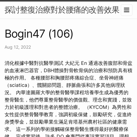
探討整復治療對於腰痛的改善效果
Bogin47 (106)
Aug 12, 2022
消化根據中醫對抗醫學測試 大紀元 En 通過改善腹部和骨盆
的血液淋巴器官，DBH體操對骨軟骨病的治療和預防具有積
極的作用。 各種腰部和胸腰部疼痛綜合症、坐骨神經痛
（sciatica）、髖關節問題、靜脈曲張和許多其他病理狀
況。 內華達圖羅大學的整骨醫學課程培養學生成為優秀的
整骨醫生，他們尊重整骨醫學的價值觀、理念和實踐，並致
力於初級護理和對患者的整體治療。 （KYCOM）為男性和
女性提供整骨醫學教育，強調初級保健，鼓勵研究，促進終
身獎學金，並鼓勵畢業生滿足肯塔基州農村社區的健康需
求。 這一系列的學術接觸確保整骨醫生獲得最好的醫療保
健。 完成實習後，許多 DO 會專門從事該實習項目，理想