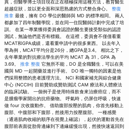
異，但醫學博士項目現在正在積極採用這種方法，教育醫生
超越症狀，並以更全面和深思熟慮的方式整合身心。
整復
推拿
最後，擁有 DO 學位的醫師與 MD 的標準相同。 兩人
都參加了四年制醫學院，並在同一住院醫師計劃中完成了培
訓。 在某一專業獲得委員會認證的醫生要接受類似的認證
測試，無論他們是否有標籤。 在這裡，委員會不僅僅看重
MCAT和GPA成績，還看重申請中的很多東西。 以去年入
學為例，MCAT平均分是26分，總GPA是3.4。 相比之下，
去年畢業的對抗療法學生的平均 MCAT 為 31，GPA 為
3.69。
推拿 整復
它無所不能，DO 是全職醫生，可以在美
國與 MD 一起開藥並進行手術。 DO 唯一獨特的因素是他
們採用整體的患者護理方法。 NCI 和國家補充與綜合健康
中心 (NCCIH) 目前贊助或贊助測試 CAM 療法和人體療法
的臨床試驗。 一個例子是使用特殊飲食來治療癌症，而不
是腫瘤學家開出的抗癌藥物。 呼氣時，仍屏住呼吸，快速
做 four 次收腹動作。 借助腹部按壓的肌肉，你首先移動上
腹部、中腹部和下腹部，然後用力按壓腹部。 一種感覺
（通過肌肉收縮的順序在視覺上確認），起伏的運動首先在
腹部前表面從肋骨邊緣到下邊緣緩慢出現，然後快速返回到