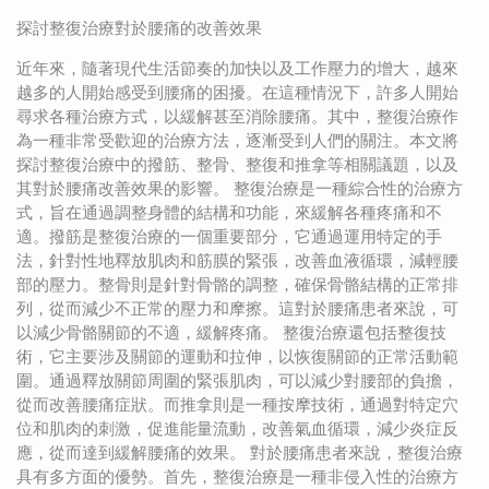
探討整復治療對於腰痛的改善效果
近年來，隨著現代生活節奏的加快以及工作壓力的增大，越來
越多的人開始感受到腰痛的困擾。在這種情況下，許多人開始
尋求各種治療方式，以緩解甚至消除腰痛。其中，整復治療作
為一種非常受歡迎的治療方法，逐漸受到人們的關注。本文將
探討整復治療中的撥筋、整骨、整復和推拿等相關議題，以及
其對於腰痛改善效果的影響。 整復治療是一種綜合性的治療方
式，旨在通過調整身體的結構和功能，來緩解各種疼痛和不
適。撥筋是整復治療的一個重要部分，它通過運用特定的手
法，針對性地釋放肌肉和筋膜的緊張，改善血液循環，減輕腰
部的壓力。整骨則是針對骨骼的調整，確保骨骼結構的正常排
列，從而減少不正常的壓力和摩擦。這對於腰痛患者來說，可
以減少骨骼關節的不適，緩解疼痛。 整復治療還包括整復技
術，它主要涉及關節的運動和拉伸，以恢復關節的正常活動範
圍。通過釋放關節周圍的緊張肌肉，可以減少對腰部的負擔，
從而改善腰痛症狀。而推拿則是一種按摩技術，通過對特定穴
位和肌肉的刺激，促進能量流動，改善氣血循環，減少炎症反
應，從而達到緩解腰痛的效果。 對於腰痛患者來說，整復治療
具有多方面的優勢。首先，整復治療是一種非侵入性的治療方