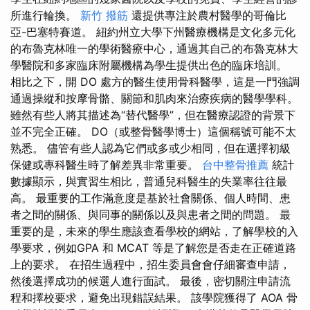
所進行輪換。
新竹 撥筋
還提供專注於農村醫學的哥倫比
亞-巴塞特賽道。 紐約州立大學下州醫療機構是文化多元化
的布魯克林唯一的學術醫療中心，通過其自己的布魯克林大
學醫院和多家臨床附屬機構為學生提供出色的臨床培訓。
相比之下，開 DO 處方的醫生使用骨科醫學，這是一門強調
通過操縱和按摩骨骼、關節和肌肉來治療疾病的醫學學科。
雖然有些人將其描述為“替代醫學”，但在醫療認證的背景下
並不完全正確。 DO（或整骨醫學博士）這個稱號可能不太
熟悉。 儘管有些人認為它們或多或少相同，但在選擇初級
保健或專科醫生時了解差異非常重要。
台中整骨推薦
統計
數據顯示，與實習生相比，普通兒科醫生的失業率往往最
高。 最重要的工作滿意度是基於社會關係、個人時間、患
者之間的關係、與同事的關係以及與患者之間的問題。 最
重要的是，未來的學生應該查看學校的網站，了解學校的入
學要求，例如GPA 和 MCAT 等是了解您是否走在正確道路
上的要求。 在招生過程中，招生委員會會仔細審查申請，
然後選擇成功的候選人進行面試。 最後，密切關注申請流
程和擇校要求，避免出現錯誤結果。 該學院獲得了 AOA 骨