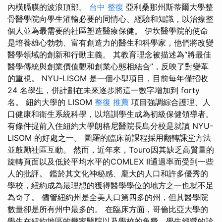
內橫膈膜的波浪頂部。
台中 整復
亞利桑那州斯蒂爾大學整
骨醫學院向學生灌輸必要的同情心、經驗和知識，以治療整
個人並為最需要的社區塑造醫療保健。 伊坎醫學院的使命
是培養雄心勃勃、富有創造力的醫生和科學家，他們將改變
醫學領域的創新和行動主義。 其教育理念被描述為“將最佳
醫學傳統與創業價值觀和創業心態相結合”，反映了對變革
的重視。 NYU-LISOM 是一個小型項目，目前每年僅招收
24 名學生，併計劃在未來逐步將這一數字增加到 forty
名。 紐約大學的 LISOM
整復 推薦
項目強調綜合護理、人
口健康和衛生系統科學，以培訓學生成為初級保健領導者。
有條件提前入住紐約大學朗格尼醫院長島分校是就讀 NYU-
LISOM 的好處之一。 圖羅的臨床前課程採用翻轉課堂方法
並鼓勵社區互動。 然而，近年來，Touro因其缺乏高質量的
旋轉頁面以及低於平均水平的COMLEX II通過率而受到一些
人的批評。 鑑於其文化神秘感、龐大的人口和許多優秀的
學校，紐約成為最理想的獲得醫學學位的地方之一也就不足
為奇了。 儘管紐約州是全美人口第四多的州，但其醫學院
數量卻是所有州中最多的。 在臨床方面，哥倫比亞大學的
學生在紐約地區的幾家醫院以及學校的免費、學生經營的診