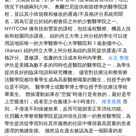
情況下持續兩到六年。 奧爾巴尼提供相當標準的醫學院課
程，並以其小班規模和修改的通過/不及格評分系統而聞
名，因為它是位於紐約都會區之外的少數醫學院之一。
NYITCOM 擁有技術豐富的課程，包括遠程醫療、機器人技
術和校園同步講座。 紐約州立大學上州分校的學生可以使
用該地區唯一的大學醫療中心大學醫院和 1 級創傷中心。
(Xanax) 紐約州立大學上州分校為紐約居民提供通過/不及
格評分、選修課、低廉的生活成本和州內學費。
台北 整復
伊坎是美國為數不多的同時也是醫院的醫學院之一，為學生
提供良好的臨床培訓和研究機會。 儘管對抗療法和整骨療
法醫學院都培養學生成為高薪醫療職業的醫生，但授予的學
位是不同的。 醫學博士或醫學博士學位授予對抗療法學校
畢業生。 體操運動如果在“空腹”時進行是有效的，最好是早
上空腹進行，或者至少在飯後3-4小時進行。
推拿推薦
否
則，不僅達不到保健效果，反而可能損害正常消化功能。
坎貝爾大學整骨醫學院是該州領先且唯一的整骨醫學院，為
學生提供從學習到在其所服務的社區中獲得最高質量的患者
護理的無縫銜接。 雖然這在過去被認為是一個顯著的差